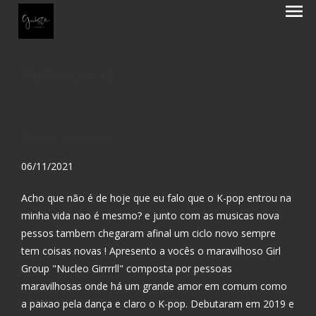
menu
Nucleo Grrrrll
Ensaio em Grupo
06/11/2021
Acho que não é de hoje que eu falo que o K-pop entrou na
minha vida nao é mesmo? e junto com as musicas nova
pessos tambem chegaram afinal um ciclo novo sempre
tem coisas novas ! Apresento a vocês o maravilhoso Girl
Group "Nucleo Girrrrll" composta por pessoas
maravilhosas onde há um grande amor em comum como
a paixao pela dança e claro o K-pop. Debutaram em 2019 e